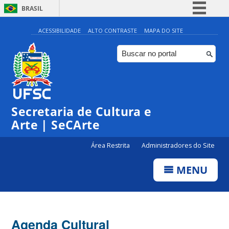
BRASIL
Simplifique!
ACESSIBILIDADE
ALTO CONTRASTE
MAPA DO SITE
Comunica BR
Participe
Acesso à informação
Legislação
Secretaria de Cultura e
Canais
Arte | SeCArte
Área Restrita
Administradores do Site
MENU
Agenda Cultural