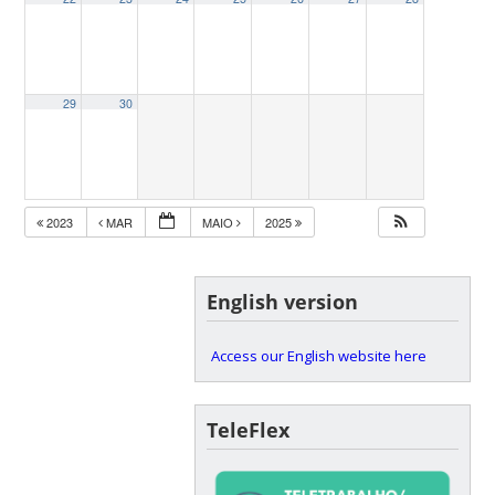
29
30
2023
MAR
MAIO
2025
English version
Access our English website here
TeleFlex