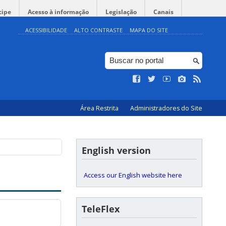
cipe
Acesso à informação
Legislação
Canais
ACESSIBILIDADE
ALTO CONTRASTE
MAPA DO SITE
Área Restrita
Administradores do Site
English version
Access our English website here
TeleFlex