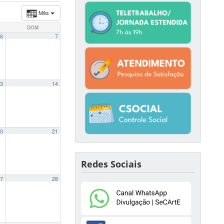
Mês
DOM
6
7
3
14
0
21
Redes Sociais
7
28