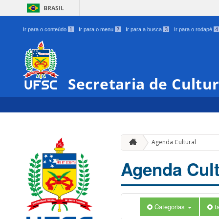
BRASIL
Ir para o conteúdo
1
Ir para o menu
2
Ir para a busca
3
Ir para o rodapé
4
Secretaria de Cultu
Agenda Cultural
Agenda Cult
Categorias
t