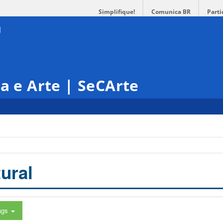
Simplifique!
Comunica BR
Parti
ra e Arte | SeCArte
ural
ags