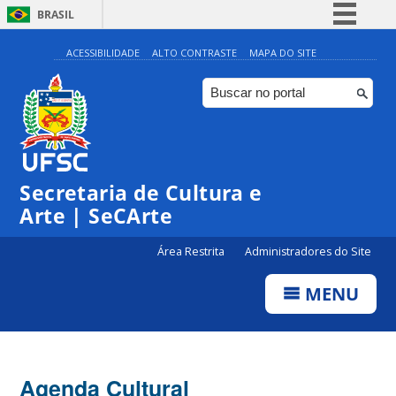
BRASIL
Simplifique!
ACESSIBILIDADE
ALTO CONTRASTE
MAPA DO SITE
Comunica BR
Participe
Acesso à informação
Legislação
Secretaria de Cultura e
Canais
Arte | SeCArte
Área Restrita
Administradores do Site
MENU
Agenda Cultural