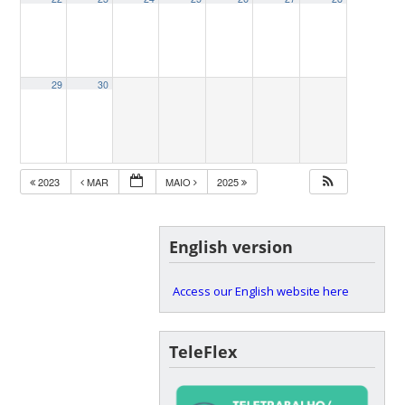
29
30
2023
MAR
MAIO
2025
English version
Access our English website here
TeleFlex