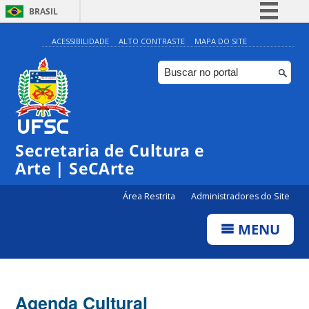
BRASIL
Simplifique!
ACESSIBILIDADE
ALTO CONTRASTE
MAPA DO SITE
Comunica BR
Participe
Acesso à informação
Legislação
Secretaria de Cultura e
Canais
Arte | SeCArte
Área Restrita
Administradores do Site
MENU
Agenda Cultural