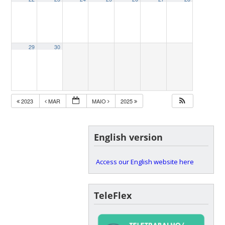
29
30
2023
MAR
MAIO
2025
English version
Access our English website here
TeleFlex