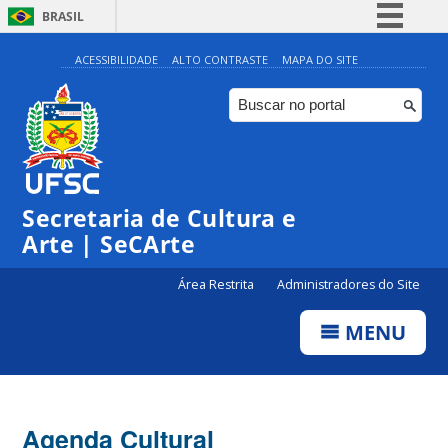
BRASIL
Simplifique!
ACESSIBILIDADE
ALTO CONTRASTE
MAPA DO SITE
Comunica BR
Participe
Acesso à informação
Legislação
Secretaria de Cultura e
Canais
Arte | SeCArte
Área Restrita
Administradores do Site
MENU
Agenda Cultural