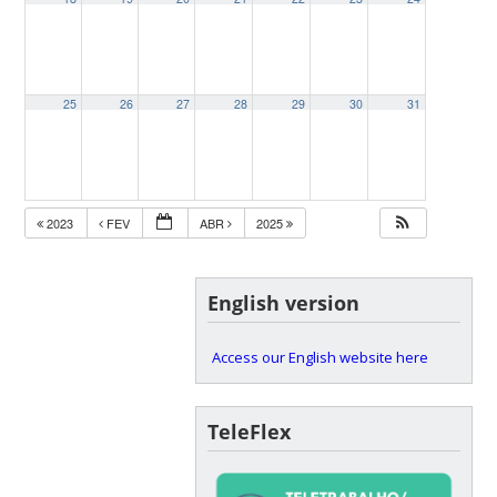
25
26
27
28
29
30
31
2023
FEV
ABR
2025
English version
Access our English website here
TeleFlex