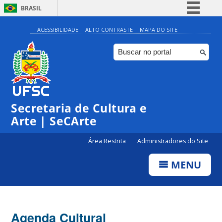
BRASIL
Simplifique!
ACESSIBILIDADE
ALTO CONTRASTE
MAPA DO SITE
Comunica BR
Participe
Acesso à informação
Legislação
Secretaria de Cultura e
Canais
Arte | SeCArte
Área Restrita
Administradores do Site
MENU
Agenda Cultural