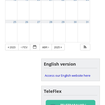
25
26
27
28
29
30
31
2023
FEV
ABR
2025
English version
Access our English website here
TeleFlex