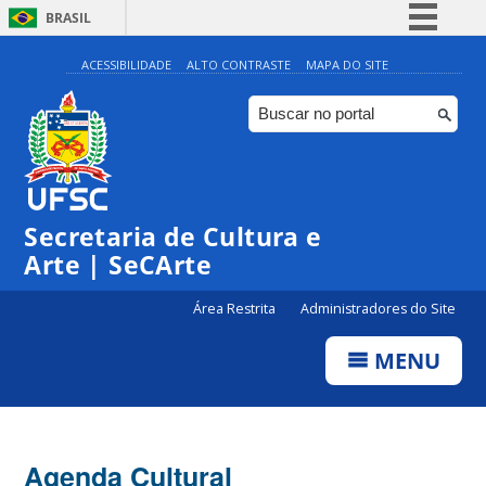
BRASIL
Simplifique!
ACESSIBILIDADE
ALTO CONTRASTE
MAPA DO SITE
Comunica BR
Participe
Acesso à informação
Legislação
Secretaria de Cultura e
Canais
Arte | SeCArte
Área Restrita
Administradores do Site
MENU
Agenda Cultural