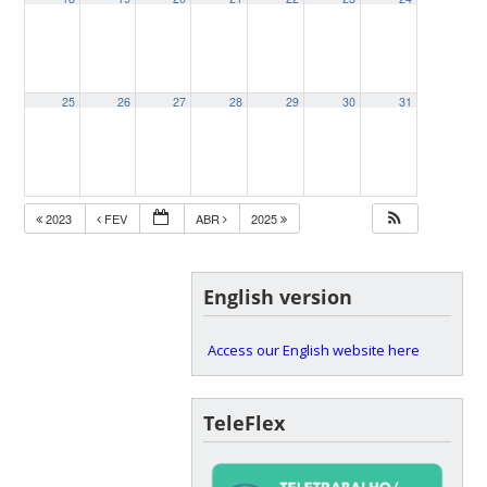
25
26
27
28
29
30
31
2023
FEV
ABR
2025
English version
Access our English website here
TeleFlex