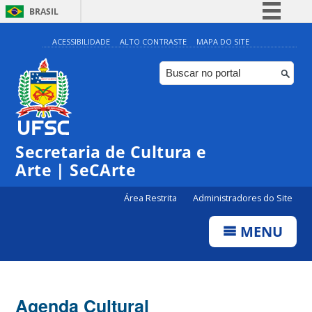
BRASIL
Simplifique!
ACESSIBILIDADE
ALTO CONTRASTE
MAPA DO SITE
Comunica BR
Participe
Acesso à informação
Legislação
Secretaria de Cultura e
Canais
Arte | SeCArte
Área Restrita
Administradores do Site
MENU
Agenda Cultural