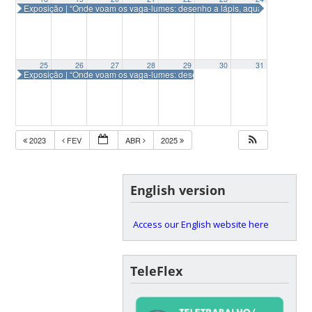
Exposição | “Onde voam os vaga-lumes: desenho a lápis, aquarela e agua
25
26
27
28
29
30
31
Exposição | “Onde voam os vaga-lumes: desenho a lápis, aquarela e agua
2023
FEV
ABR
2025
English version
Access our English website here
TeleFlex