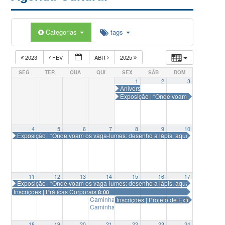
Categorias
tags
2023
FEV
ABR
2025
SEG
TER
QUA
QUI
SEX
SÁB
DOM
1
2
3
Aniversário da UFSC – 63 anos | Exp
Exposição | “Onde voam os vaga-lume
4
5
6
7
8
9
10
Exposição | “Onde voam os vaga-lumes: desenho a lápis, aquarela e agua
11
12
13
14
15
16
17
Exposição | “Onde voam os vaga-lumes: desenho a lápis, aquarela e agua
Inscrições | Práticas Corporais
8:00
Caminhada | Rota de Arte na UFSC
Inscrições | Projeto de Extensão e Pe
9:30
Caminhada | Rota de Arte na UFSC
16:00
18
19
20
21
22
23
24