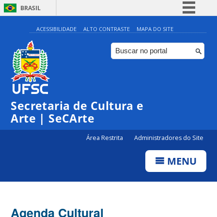
BRASIL
Simplifique!
ACESSIBILIDADE
ALTO CONTRASTE
MAPA DO SITE
Comunica BR
Participe
Acesso à informação
Legislação
Secretaria de Cultura e
Canais
Arte | SeCArte
Área Restrita
Administradores do Site
MENU
Agenda Cultural