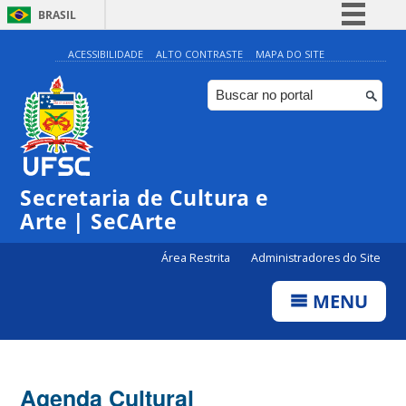
BRASIL
Simplifique!
ACESSIBILIDADE
ALTO CONTRASTE
MAPA DO SITE
Comunica BR
Participe
Acesso à informação
Legislação
Secretaria de Cultura e
Canais
Arte | SeCArte
Área Restrita
Administradores do Site
MENU
Agenda Cultural