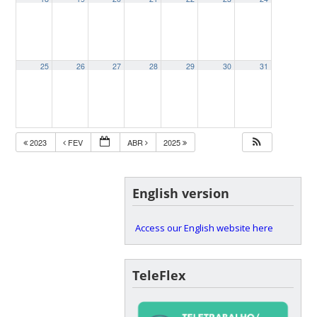
25
26
27
28
29
30
31
2023
FEV
ABR
2025
English version
Access our English website here
TeleFlex