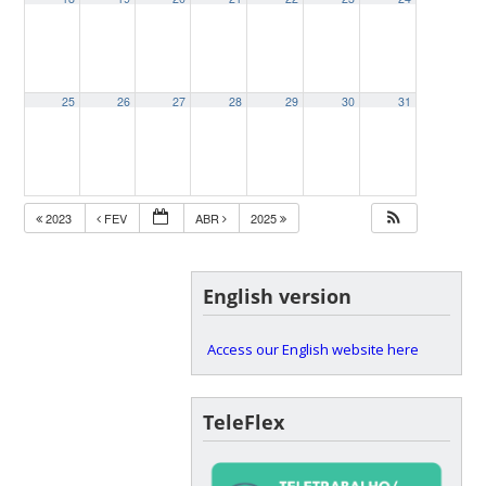
25
26
27
28
29
30
31
2023
FEV
ABR
2025
English version
Access our English website here
TeleFlex