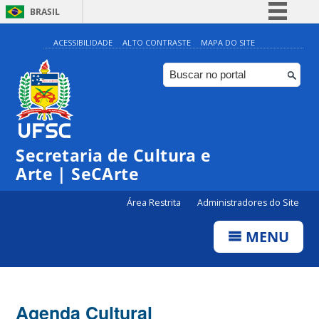
BRASIL
Simplifique!
ACESSIBILIDADE
ALTO CONTRASTE
MAPA DO SITE
Comunica BR
Participe
Acesso à informação
Legislação
Secretaria de Cultura e
Canais
Arte | SeCArte
Área Restrita
Administradores do Site
MENU
Agenda Cultural