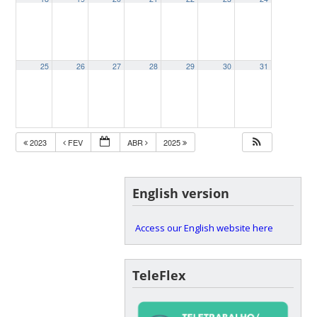
25
26
27
28
29
30
31
2023
FEV
ABR
2025
English version
Access our English website here
TeleFlex