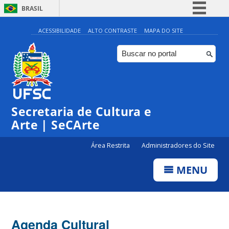
BRASIL
Simplifique!
ACESSIBILIDADE
ALTO CONTRASTE
MAPA DO SITE
Comunica BR
Participe
Acesso à informação
Legislação
Secretaria de Cultura e
Canais
Arte | SeCArte
Área Restrita
Administradores do Site
MENU
Agenda Cultural