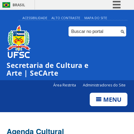
BRASIL
Simplifique!
ACESSIBILIDADE
ALTO CONTRASTE
MAPA DO SITE
Comunica BR
Participe
Acesso à informação
Legislação
Secretaria de Cultura e
Canais
Arte | SeCArte
Área Restrita
Administradores do Site
MENU
Agenda Cultural