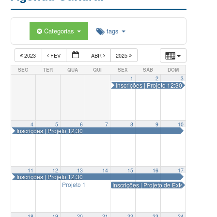
Categorias
tags
2023
FEV
ABR
2025
SEG
TER
QUA
QUI
SEX
SÁB
DOM
1
2
3
Inscrições | Projeto 12:30
4
5
6
7
8
9
10
Inscrições | Projeto 12:30
11
12
13
14
15
16
17
Inscrições | Projeto 12:30
Projeto 12:30 | show do músico Marcondes
Inscrições | Projeto de Extensão e Pe
12:30
18
19
20
21
22
23
24