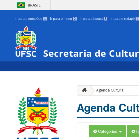
BRASIL
Ir para o conteúdo
1
Ir para o menu
2
Ir para a busca
3
Ir para o rodapé
4
Secretaria de Cultu
Agenda Cultural
Agenda Cult
Categorias
t