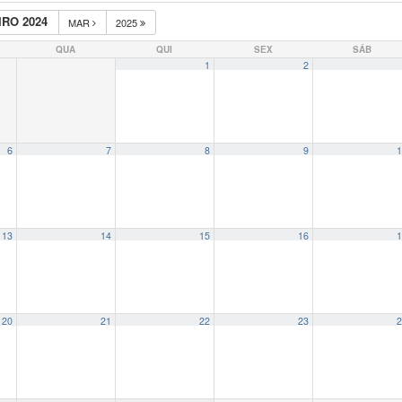
RO 2024
MAR
2025
QUA
QUI
SEX
SÁB
1
2
6
7
8
9
1
13
14
15
16
1
20
21
22
23
2