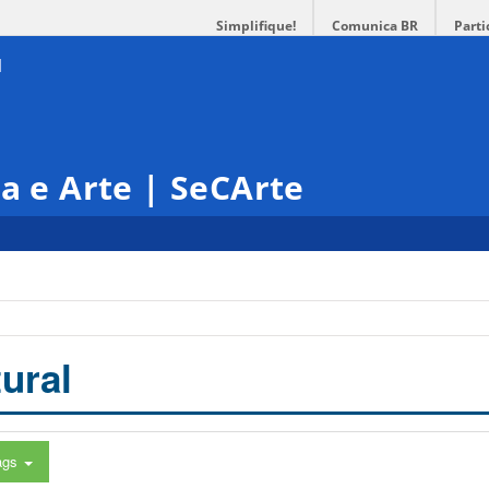
Simplifique!
Comunica BR
Parti
ra e Arte | SeCArte
ural
ags