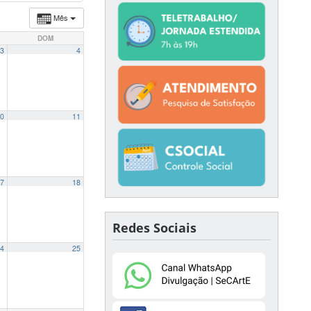
Mês
DOM
3
4
0
11
7
18
Redes Sociais
4
25