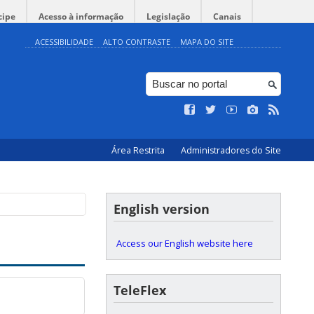
cipe
Acesso à informação
Legislação
Canais
ACESSIBILIDADE
ALTO CONTRASTE
MAPA DO SITE
Área Restrita
Administradores do Site
English version
Access our English website here
TeleFlex