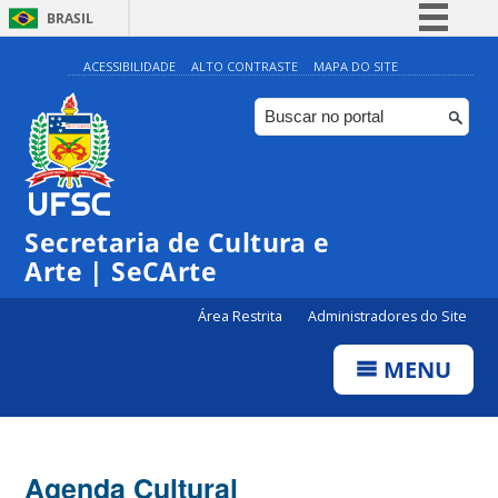
BRASIL
Simplifique!
ACESSIBILIDADE
ALTO CONTRASTE
MAPA DO SITE
Comunica BR
Participe
Acesso à informação
Legislação
Secretaria de Cultura e
Canais
Arte | SeCArte
Área Restrita
Administradores do Site
MENU
Agenda Cultural