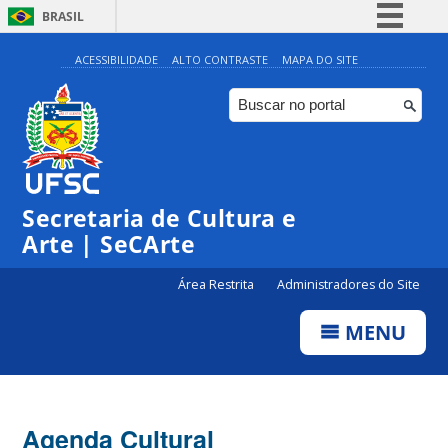
BRASIL
Simplifique!
ACESSIBILIDADE
ALTO CONTRASTE
MAPA DO SITE
Comunica BR
Participe
Acesso à informação
Legislação
Secretaria de Cultura e
Canais
Arte | SeCArte
Área Restrita
Administradores do Site
MENU
Agenda Cultural