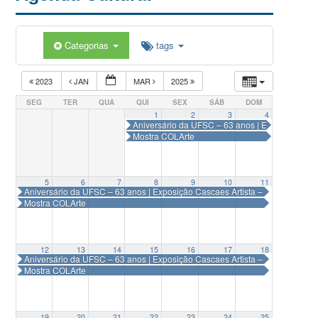
Categorias
tags
2023
JAN
MAR
2025
SEG
TER
QUA
QUI
SEX
SÁB
DOM
1
2
3
4
Aniversário da UFSC – 63 anos | Exposição Ca
Mostra COLArte
5
6
7
8
9
10
11
Aniversário da UFSC – 63 anos | Exposição Cascaes Artista – Segunda Eta
Mostra COLArte
12
13
14
15
16
17
18
Aniversário da UFSC – 63 anos | Exposição Cascaes Artista – Segunda Eta
Mostra COLArte
19
20
21
22
23
24
25