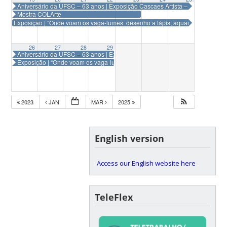
Aniversário da UFSC – 63 anos | Exposição Cascaes Artista – Segunda Eta
Mostra COLArte
Exposição | “Onde voam os vaga-lumes: desenho a lápis, aquarela e agua
26
27
28
29
Aniversário da UFSC – 63 anos | Exposição Cascaes Artista – Segunda Eta
Exposição | “Onde voam os vaga-lumes: desenho a lápis, aquarela e agua
2023
JAN
MAR
2025
English version
Access our English website here
TeleFlex