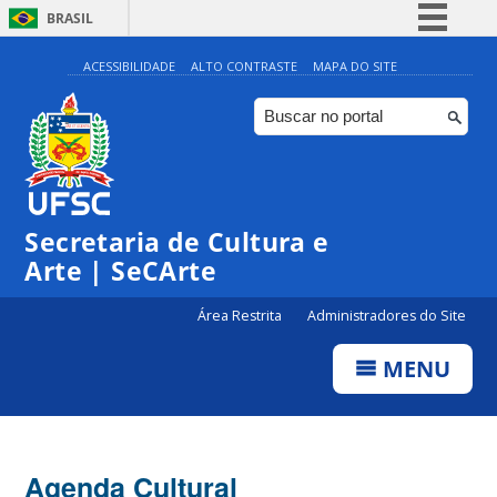
BRASIL
Simplifique!
ACESSIBILIDADE
ALTO CONTRASTE
MAPA DO SITE
Comunica BR
Participe
Acesso à informação
Legislação
Secretaria de Cultura e
Canais
Arte | SeCArte
Área Restrita
Administradores do Site
MENU
Agenda Cultural