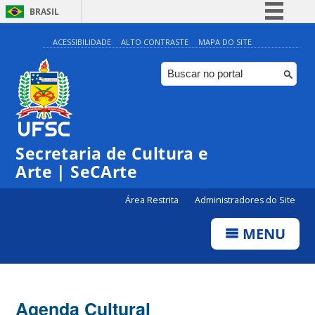
BRASIL
Simplifique!
ACESSIBILIDADE
ALTO CONTRASTE
MAPA DO SITE
Comunica BR
Participe
Acesso à informação
Legislação
Secretaria de Cultura e
Canais
Arte | SeCArte
Área Restrita
Administradores do Site
MENU
Agenda Cultural