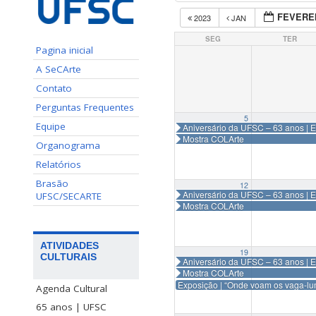
FEVEREI
2023
JAN
SEG
TER
Pagina inicial
A SeCArte
Contato
Perguntas Frequentes
5
Equipe
Aniversário da UFSC – 63 anos | 
Mostra COLArte
Organograma
Relatórios
Brasão
12
Aniversário da UFSC – 63 anos | 
UFSC/SECARTE
Mostra COLArte
ATIVIDADES
19
CULTURAIS
Aniversário da UFSC – 63 anos | 
Mostra COLArte
Exposição | “Onde voam os vaga-lu
Agenda Cultural
65 anos | UFSC