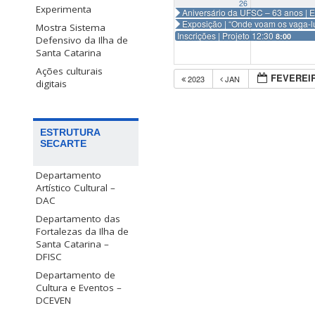
26
Experimenta
Aniversário da UFSC – 63 anos | 
Exposição | “Onde voam os vaga-
Mostra Sistema
Inscrições | Projeto 12:30
8:00
Defensivo da Ilha de
Santa Catarina
Ações culturais
FEVEREIR
2023
JAN
digitais
ESTRUTURA
SECARTE
Departamento
Artístico Cultural –
DAC
Departamento das
Fortalezas da Ilha de
Santa Catarina –
DFISC
Departamento de
Cultura e Eventos –
DCEVEN