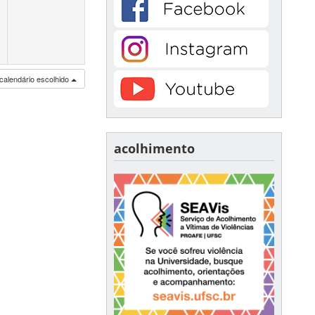
calendário escolhido
acolhimento