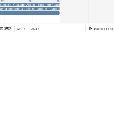
27
28
29
Exposição Cascaes Artista – Segunda Etapa
lumes: desenho a lápis, aquarela e aguadas de nanquim de MC Coelho”
O 2024
MAR
2025
Inscreva-se no 