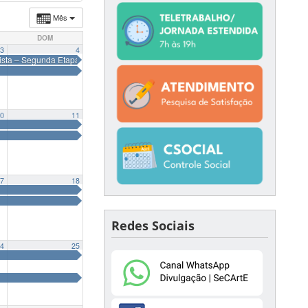
Mês
DOM
3
4
ista – Segunda Etapa
0
11
7
18
Redes Sociais
4
25