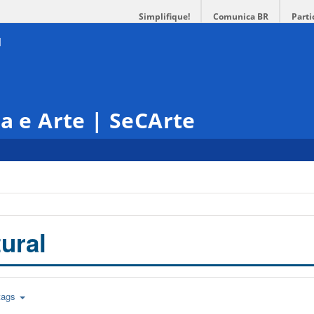
Simplifique!
Comunica BR
Parti
ra e Arte | SeCArte
ural
tags