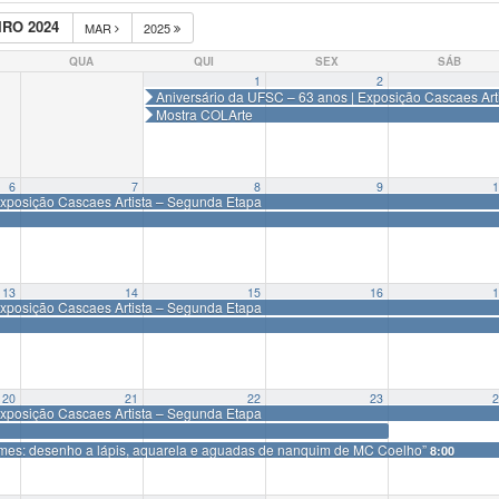
RO 2024
MAR
2025
QUA
QUI
SEX
SÁB
1
2
Aniversário da UFSC – 63 anos | Exposição Cascaes Art
Mostra COLArte
6
7
8
9
1
Exposição Cascaes Artista – Segunda Etapa
13
14
15
16
1
Exposição Cascaes Artista – Segunda Etapa
20
21
22
23
2
Exposição Cascaes Artista – Segunda Etapa
mes: desenho a lápis, aquarela e aguadas de nanquim de MC Coelho”
8:00