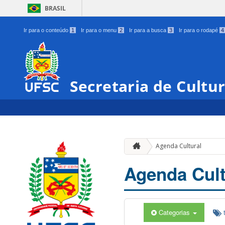
BRASIL
Ir para o conteúdo
1
Ir para o menu
2
Ir para a busca
3
Ir para o rodapé
4
Secretaria de Cultu
Agenda Cultural
Agenda Cult
Categorias