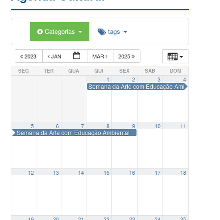
Categorias
tags
2023
JAN
MAR
2025
SEG
TER
QUA
QUI
SEX
SÁB
DOM
1
2
3
4
Semana da Arte com Educação Ambiental
9:00
5
6
7
8
9
10
11
Semana da Arte com Educação Ambiental
12
13
14
15
16
17
18
19
20
21
22
23
24
25