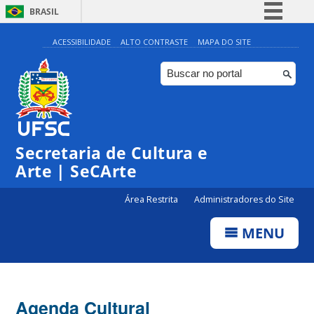
BRASIL
Simplifique!
ACESSIBILIDADE
ALTO CONTRASTE
MAPA DO SITE
Comunica BR
Participe
Acesso à informação
Legislação
Secretaria de Cultura e
Canais
Arte | SeCArte
Área Restrita
Administradores do Site
MENU
Agenda Cultural