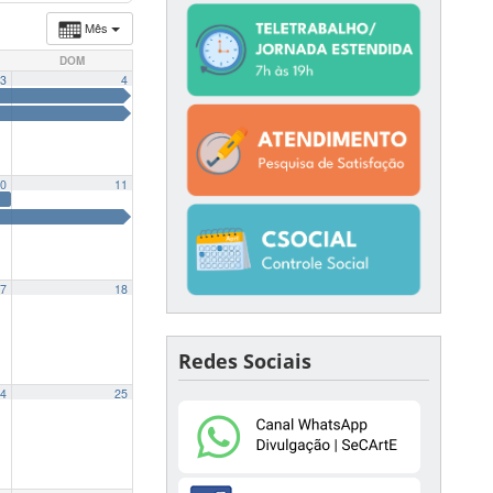
Mês
DOM
3
4
0
11
7
18
Redes Sociais
4
25
o de Música da UDESC
19:00