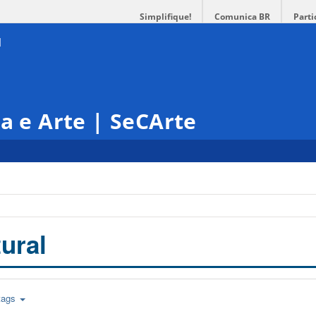
Simplifique!
Comunica BR
Parti
ra e Arte | SeCArte
ural
tags