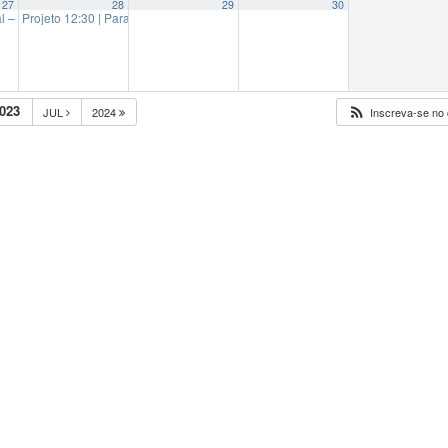
27
28
29
30
al – “Ciclos Música em Movimento: Projeções Sonoras – Mesclas Musicais”
Projeto 12:30 | Parada Cultural LGBT+ | Banda Orquidália
12:30
19:00
023
JUL
2024
Inscreva-se no 