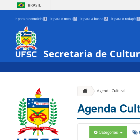
BRASIL
Ir para o conteúdo
1
Ir para o menu
2
Ir para a busca
3
Ir para o rodapé
4
Secretaria de Cultu
Agenda Cultural
Agenda Cult
Categorias