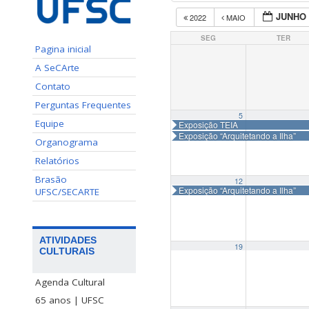
JUNHO 
2022
MAIO
SEG
TER
Pagina inicial
A SeCArte
Contato
Perguntas Frequentes
5
Equipe
Exposição TEIA
Exposição “Arquitetando a Ilha”
Organograma
Relatórios
Brasão
12
Exposição “Arquitetando a Ilha”
UFSC/SECARTE
ATIVIDADES
19
CULTURAIS
Agenda Cultural
65 anos | UFSC