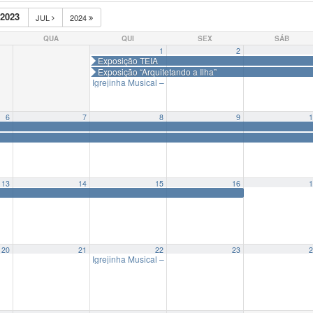
2023
JUL
2024
QUA
QUI
SEX
SÁB
1
2
Exposição TEIA
Exposição “Arquitetando a Ilha”
Igrejinha Musical – Luigi Antonio Irlandini
19:00
6
7
8
9
1
13
14
15
16
1
20
21
22
23
2
Igrejinha Musical – “Música de Câmara” – Departament