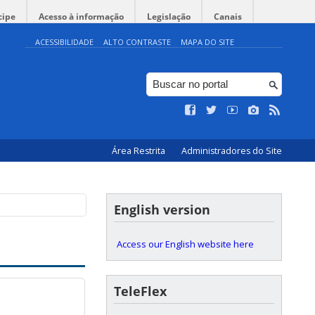
cipe
Acesso à informação
Legislação
Canais
ACESSIBILIDADE
ALTO CONTRASTE
MAPA DO SITE
Área Restrita
Administradores do Site
English version
Access our English website here
TeleFlex