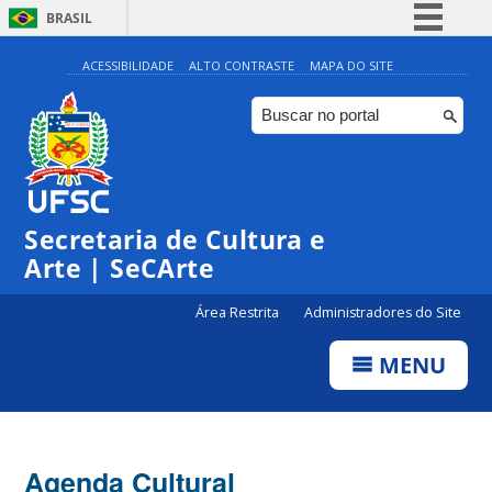
BRASIL
Simplifique!
ACESSIBILIDADE
ALTO CONTRASTE
MAPA DO SITE
Comunica BR
Participe
Acesso à informação
Legislação
Secretaria de Cultura e
Canais
Arte | SeCArte
Área Restrita
Administradores do Site
MENU
Agenda Cultural