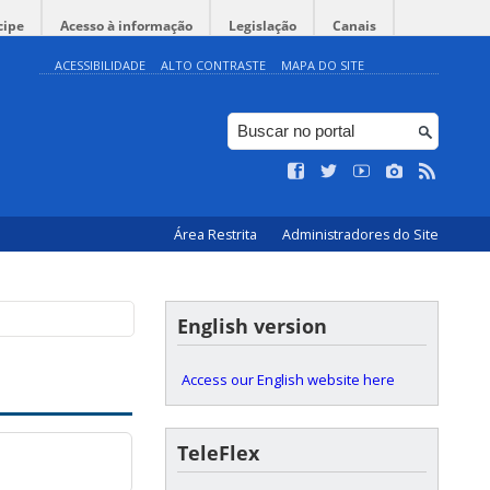
cipe
Acesso à informação
Legislação
Canais
ACESSIBILIDADE
ALTO CONTRASTE
MAPA DO SITE
Área Restrita
Administradores do Site
English version
Access our English website here
TeleFlex