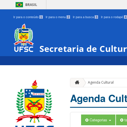
BRASIL
Ir para o conteúdo
1
Ir para o menu
2
Ir para a busca
3
Ir para o rodapé
4
Secretaria de Cultu
Agenda Cultural
Agenda Cult
Categorias
t