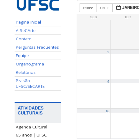
JANEIRO
2022
DEZ
SEG
TER
Pagina inicial
A SeCArte
Contato
Perguntas Frequentes
2
Equipe
Organograma
Relatórios
Brasão
9
UFSC/SECARTE
ATIVIDADES
16
CULTURAIS
Agenda Cultural
65 anos | UFSC