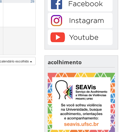
8
29
calendário escolhido
acolhimento