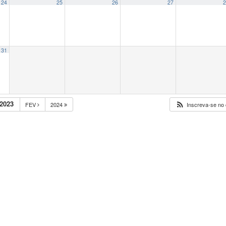
24
25
26
27
2
31
2023
FEV
2024
Inscreva-se no 