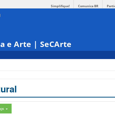
Simplifique!
Comunica BR
Parti
ra e Arte | SeCArte
ural
ags