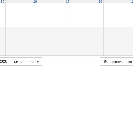
25
26
27
28
2
2026
SET
2027
Inscreva-se no 