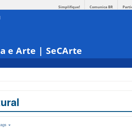
Simplifique!
Comunica BR
Parti
ra e Arte | SeCArte
ural
tags