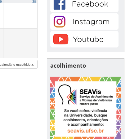
9
30
calendário escolhido
acolhimento