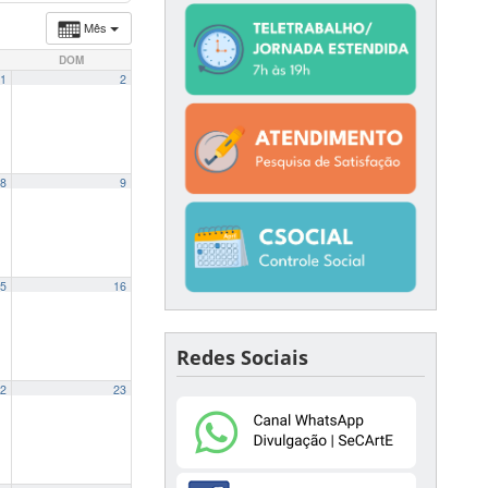
Mês
DOM
1
2
8
9
5
16
Redes Sociais
2
23