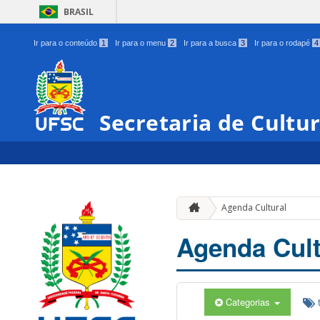
BRASIL
Ir para o conteúdo
1
Ir para o menu
2
Ir para a busca
3
Ir para o rodapé
4
Secretaria de Cultu
Agenda Cultural
Agenda Cult
Categorias