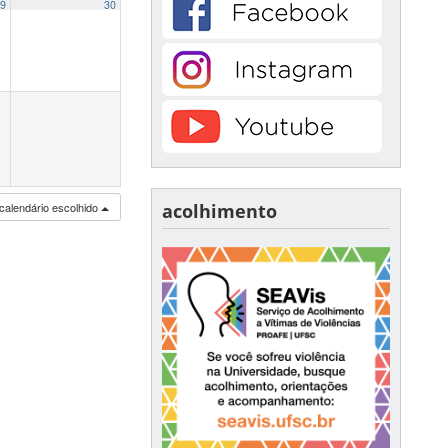
9
30
calendário escolhido
acolhimento