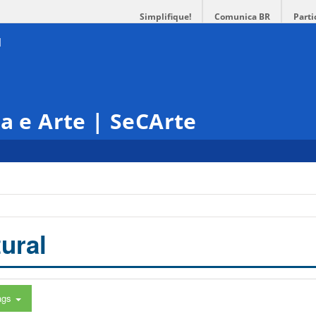
Simplifique!
Comunica BR
Parti
ra e Arte | SeCArte
ural
ags