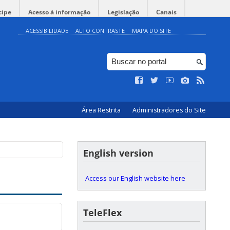
cipe
Acesso à informação
Legislação
Canais
ACESSIBILIDADE
ALTO CONTRASTE
MAPA DO SITE
Área Restrita
Administradores do Site
English version
Access our English website here
TeleFlex