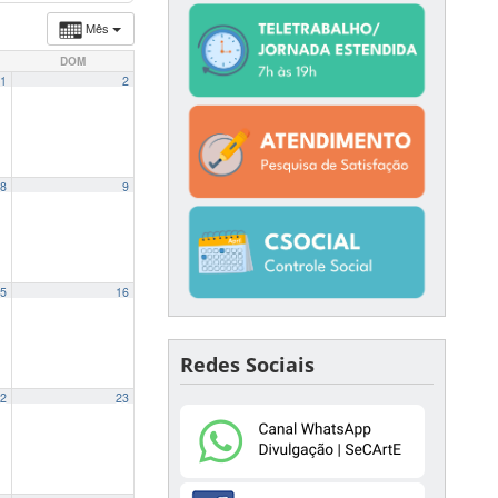
Mês
DOM
1
2
8
9
5
16
Redes Sociais
2
23