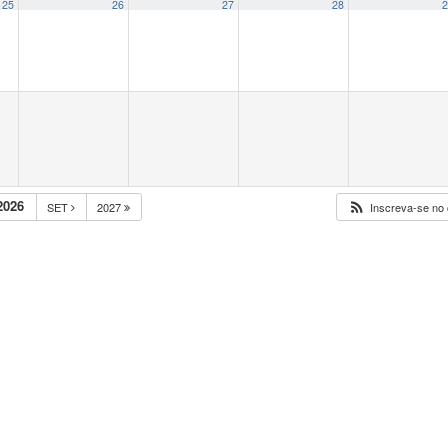
25
26
27
28
2
2026
SET
2027
Inscreva-se no 