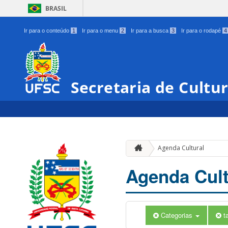
BRASIL
Ir para o conteúdo
1
Ir para o menu
2
Ir para a busca
3
Ir para o rodapé
4
Secretaria de Cultu
Agenda Cultural
Agenda Cult
Categorias
t