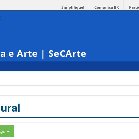
Simplifique!
Comunica BR
Parti
ra e Arte | SeCArte
ural
ags