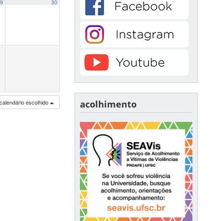
9
30
calendário escolhido
acolhimento