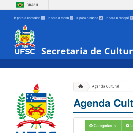
BRASIL
Ir para o conteúdo
1
Ir para o menu
2
Ir para a busca
3
Ir para o rodapé
4
Secretaria de Cultu
Agenda Cultural
Agenda Cult
Categorias
t