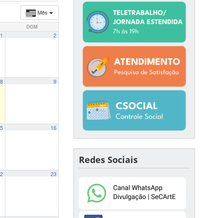
Mês
DOM
1
2
8
9
5
16
Redes Sociais
2
23