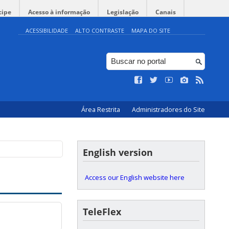
cipe
Acesso à informação
Legislação
Canais
ACESSIBILIDADE
ALTO CONTRASTE
MAPA DO SITE
Área Restrita
Administradores do Site
English version
Access our English website here
TeleFlex