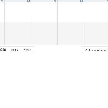
25
26
27
28
2
2026
SET
2027
Inscreva-se no 