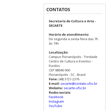
CONTATOS
Secretaria de Cultura e Arte -
SECARTE
Horário de atendimento:
De segunda a sexta-feira das 7h
às 19h
Localização:
Campus Florianópolis - Trindade
Centro de Cultura e Eventos -
Fundos
CEP 88040-900
Florianópolis - SC - Brasil
Fone:
(48) 3721-2376
E-mail:
secarte@contato.ufsc.br
Website:
secarte.ufsc.br
Redes sociais:
Facebook
Instagram
YouTube