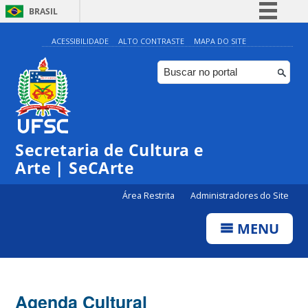
BRASIL
Simplifique!
ACESSIBILIDADE
ALTO CONTRASTE
MAPA DO SITE
Comunica BR
Participe
Acesso à informação
Legislação
Secretaria de Cultura e
Canais
Arte | SeCArte
Área Restrita
Administradores do Site
MENU
Agenda Cultural