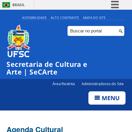
BRASIL
Simplifique!
ACESSIBILIDADE
ALTO CONTRASTE
MAPA DO SITE
Comunica BR
Participe
Acesso à informação
Legislação
Secretaria de Cultura e
Canais
Arte | SeCArte
Área Restrita
Administradores do Site
MENU
Agenda Cultural