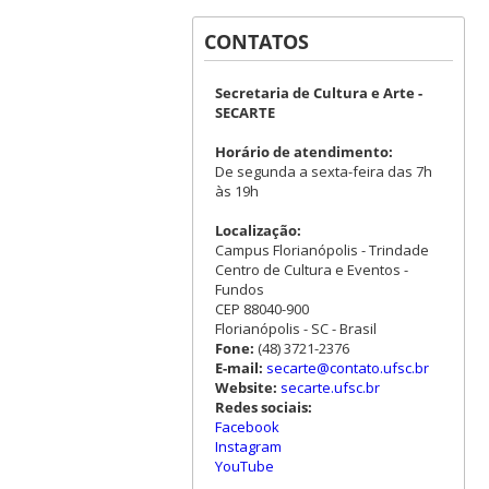
CONTATOS
Secretaria de Cultura e Arte -
SECARTE
Horário de atendimento:
De segunda a sexta-feira das 7h
às 19h
Localização:
Campus Florianópolis - Trindade
Centro de Cultura e Eventos -
Fundos
CEP 88040-900
Florianópolis - SC - Brasil
Fone:
(48) 3721-2376
E-mail:
secarte@contato.ufsc.br
Website:
secarte.ufsc.br
Redes sociais:
Facebook
Instagram
YouTube