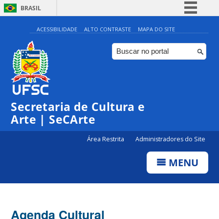
BRASIL
Simplifique!
ACESSIBILIDADE
ALTO CONTRASTE
MAPA DO SITE
Comunica BR
Participe
Acesso à informação
Legislação
Secretaria de Cultura e
Canais
Arte | SeCArte
Área Restrita
Administradores do Site
MENU
Agenda Cultural