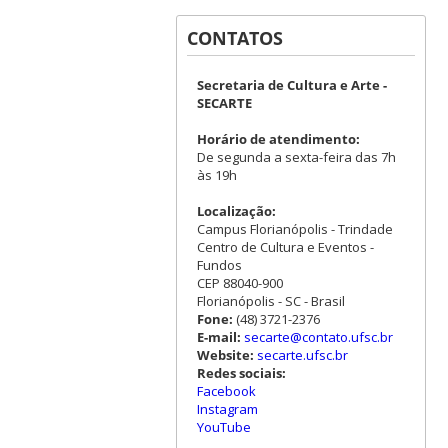
CONTATOS
Secretaria de Cultura e Arte -
SECARTE
Horário de atendimento:
De segunda a sexta-feira das 7h
às 19h
Localização:
Campus Florianópolis - Trindade
Centro de Cultura e Eventos -
Fundos
CEP 88040-900
Florianópolis - SC - Brasil
Fone:
(48) 3721-2376
E-mail:
secarte@contato.ufsc.br
Website:
secarte.ufsc.br
Redes sociais:
Facebook
Instagram
YouTube