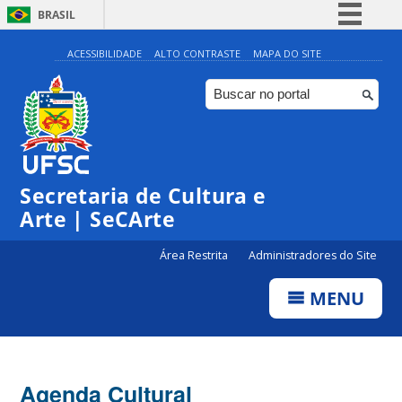
BRASIL
Simplifique!
ACESSIBILIDADE
ALTO CONTRASTE
MAPA DO SITE
Comunica BR
Participe
Acesso à informação
Legislação
Secretaria de Cultura e
Canais
Arte | SeCArte
Área Restrita
Administradores do Site
MENU
Agenda Cultural