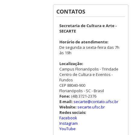
CONTATOS
Secretaria de Cultura e Arte -
SECARTE
Horário de atendimento:
De segunda a sexta-feira das 7h
às 19h
Localização:
Campus Florianópolis - Trindade
Centro de Cultura e Eventos -
Fundos
CEP 88040-900
Florianópolis - SC - Brasil
Fone:
(48) 3721-2376
E-mail:
secarte@contato.ufsc.br
Website:
secarte.ufsc.br
Redes sociais:
Facebook
Instagram
YouTube