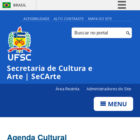
BRASIL
Simplifique!
ACESSIBILIDADE
ALTO CONTRASTE
MAPA DO SITE
Comunica BR
Participe
Acesso à informação
Legislação
Secretaria de Cultura e
Canais
Arte | SeCArte
Área Restrita
Administradores do Site
MENU
Agenda Cultural