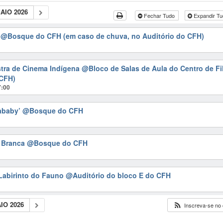
AIO 2026
Fechar Tudo
Expandir T
u
@Bosque do CFH (em caso de chuva, no Auditório do CFH)
stra de Cinema Indígena
@Bloco de Salas de Aula do Centro de Fi
(CFH)
7:00
jababy’
@Bosque do CFH
a Branca
@Bosque do CFH
Labirinto do Fauno
@Auditório do bloco E do CFH
IO 2026
Inscreva-se no 