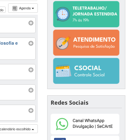
Agenda
udo
losofia e
Redes Sociais
calendário escolhido