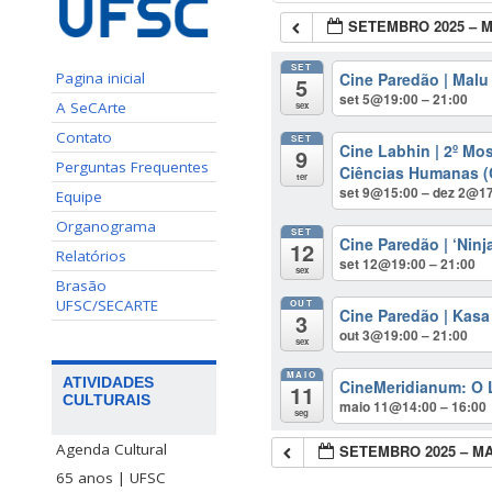
SETEMBRO 2025 – M
SET
Cine Paredão | Mal
Pagina inicial
5
set 5@19:00 – 21:00
A SeCArte
sex
Contato
SET
Cine Labhin | 2º Mo
9
Perguntas Frequentes
Ciências Humanas 
ter
set 9@15:00 – dez 2@1
Equipe
Organograma
SET
Cine Paredão | ‘Nin
12
Relatórios
set 12@19:00 – 21:00
sex
Brasão
UFSC/SECARTE
OUT
Cine Paredão | Kas
3
out 3@19:00 – 21:00
sex
MAIO
ATIVIDADES
CineMeridianum: O 
11
CULTURAIS
maio 11@14:00 – 16:00
seg
Agenda Cultural
SETEMBRO 2025 – MA
65 anos | UFSC