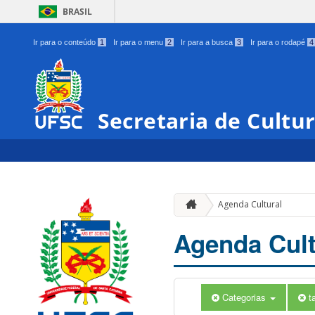
BRASIL
Ir para o conteúdo
1
Ir para o menu
2
Ir para a busca
3
Ir para o rodapé
4
Secretaria de Cultu
Agenda Cultural
Agenda Cult
Categorias
t