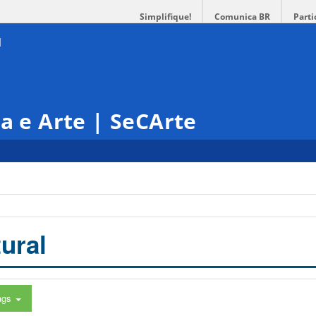
Simplifique!
Comunica BR
Parti
ra e Arte | SeCArte
ural
ags