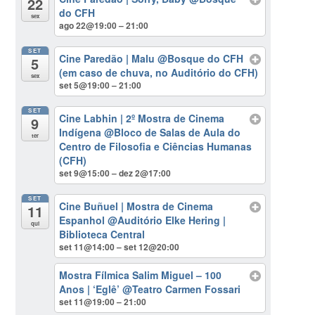
22
do CFH
sex
ago 22@19:00 – 21:00
SET
Cine Paredão | Malu
@Bosque do CFH
5
(em caso de chuva, no Auditório do CFH)
sex
set 5@19:00 – 21:00
SET
Cine Labhin | 2º Mostra de Cinema
9
Indígena
@Bloco de Salas de Aula do
ter
Centro de Filosofia e Ciências Humanas
(CFH)
set 9@15:00 – dez 2@17:00
SET
Cine Buñuel | Mostra de Cinema
11
Espanhol
@Auditório Elke Hering |
qui
Biblioteca Central
set 11@14:00 – set 12@20:00
Mostra Fílmica Salim Miguel – 100
Anos | ‘Eglê’
@Teatro Carmen Fossari
set 11@19:00 – 21:00