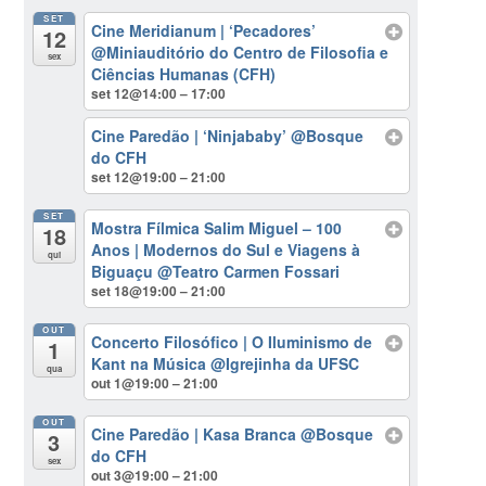
SET
Cine Meridianum | ‘Pecadores’
12
@Miniauditório do Centro de Filosofia e
sex
Ciências Humanas (CFH)
set 12@14:00 – 17:00
Cine Paredão | ‘Ninjababy’
@Bosque
do CFH
set 12@19:00 – 21:00
SET
Mostra Fílmica Salim Miguel – 100
18
Anos | Modernos do Sul e Viagens à
qui
Biguaçu
@Teatro Carmen Fossari
set 18@19:00 – 21:00
OUT
Concerto Filosófico | O Iluminismo de
1
Kant na Música
@Igrejinha da UFSC
qua
out 1@19:00 – 21:00
OUT
Cine Paredão | Kasa Branca
@Bosque
3
do CFH
sex
out 3@19:00 – 21:00