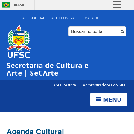
BRASIL
Simplifique!
ACESSIBILIDADE
ALTO CONTRASTE
MAPA DO SITE
Comunica BR
Participe
Acesso à informação
Legislação
Secretaria de Cultura e
Canais
Arte | SeCArte
Área Restrita
Administradores do Site
MENU
Agenda Cultural