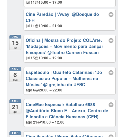
jul 11@15:00 – 17:00
Cine Paredão | ‘Away’
@Bosque do
CFH
jul 11@19:00 – 21:00
JUL
Oficina | Mostra do Projeto COLArte:
15
‘Modações – Movimento para Dançar
ter
Emoções’
@Teatro Carmen Fossari
jul 15@10:00 – 12:00
AGO
Espetáculo | Quarteto Catarinas: ‘Do
6
Clássico ao Popular – Mulheres na
qua
Música’
@Igrejinha da UFSC
ago 6@20:00 – 22:00
AGO
CineMãe Especial: Batalhão 6888
21
@Auditório Bloco E – Anexo, Centro de
qui
Filosofia e Ciência Humanas (CFH)
ago 21@10:00 – 12:00
AGO
Cine Paredão | Sorry, Baby
@Bosque