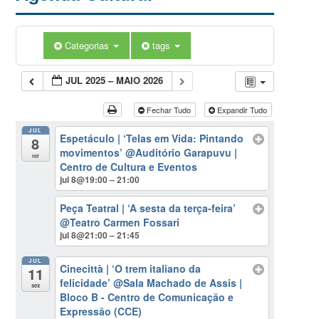
Categorias
tags
JUL 2025 – MAIO 2026
Fechar Tudo
Expandir Tudo
JUL
Espetáculo | ‘Telas em Vida: Pintando
8
movimentos’
@Auditório Garapuvu |
ter
Centro de Cultura e Eventos
jul 8@19:00 – 21:00
Peça Teatral | ‘A sesta da terça-feira’
@Teatro Carmen Fossari
jul 8@21:00 – 21:45
JUL
Cinecittà | ‘O trem italiano da
11
felicidade’
@Sala Machado de Assis |
sex
Bloco B - Centro de Comunicação e
Expressão (CCE)