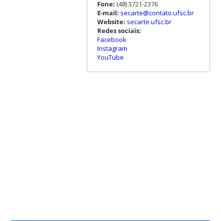
Fone:
(48) 3721-2376
E-mail:
secarte@contato.ufsc.br
Website:
secarte.ufsc.br
Redes sociais:
Facebook
Instagram
YouTube