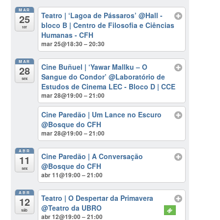
MAR
Teatro | ‘Lagoa de Pássaros’
@Hall -
25
bloco B | Centro de Filosofia e Ciências
ter
Humanas - CFH
mar 25@18:30 – 20:30
MAR
Cine Buñuel | ‘Yawar Mallku – O
28
Sangue do Condor’
@Laboratório de
sex
Estudos de Cinema LEC - Bloco D | CCE
mar 28@19:00 – 21:00
Cine Paredão | Um Lance no Escuro
@Bosque do CFH
mar 28@19:00 – 21:00
ABR
Cine Paredão | A Conversação
11
@Bosque do CFH
sex
abr 11@19:00 – 21:00
ABR
Teatro | O Despertar da Primavera
12
@Teatro da UBRO
sáb
abr 12@19:00 – 21:00