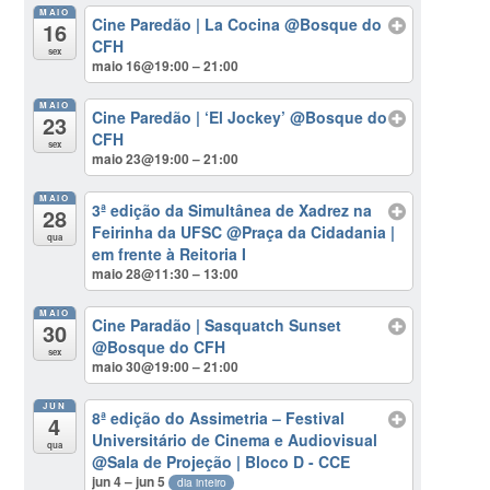
MAIO
Cine Paredão | La Cocina
@Bosque do
16
CFH
sex
maio 16@19:00 – 21:00
MAIO
Cine Paredão | ‘El Jockey’
@Bosque do
23
CFH
sex
maio 23@19:00 – 21:00
MAIO
3ª edição da Simultânea de Xadrez na
28
Feirinha da UFSC
@Praça da Cidadania |
qua
em frente à Reitoria I
maio 28@11:30 – 13:00
MAIO
Cine Paradão | Sasquatch Sunset
30
@Bosque do CFH
sex
maio 30@19:00 – 21:00
JUN
8ª edição do Assimetria – Festival
4
Universitário de Cinema e Audiovisual
qua
@Sala de Projeção | Bloco D - CCE
jun 4 – jun 5
dia inteiro