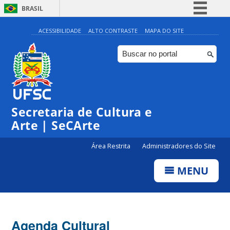
BRASIL
Simplifique!
ACESSIBILIDADE
ALTO CONTRASTE
MAPA DO SITE
Comunica BR
Participe
Acesso à informação
Legislação
Secretaria de Cultura e
Canais
Arte | SeCArte
Área Restrita
Administradores do Site
MENU
Agenda Cultural