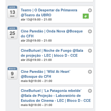
ABR
Teatro | O Despertar da Primavera
13
@Teatro da UBRO
dom
abr 13@19:00 – 21:00
ABR
Cine Paredão | Onda Nova
@Bosque
25
do CFH
sex
abr 25@19:00 – 21:00
CineBuñuel | Noche de Fuego
@Sala
de projeção - LEC | bloco D - CCE
abr 25@19:00 – 21:00
MAIO
Cine Paredão | ‘Wild At Heart’
9
@Bosque do CFH
sex
maio 9@19:00 – 21:00
CineBuñuel | ‘La Patagonia rebelde’
@Sala de Projeção - Laboratório de
Estudos de Cinema - LEC | Bloco D - CCE
maio 9@19:00 – 21:00