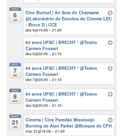
DEZ
Cine Buñuel | Ao Som do Chamamé
6
@Laboratório de Estudos de Cinema LEC
sex
- Bloco D | CCE
dez 6@19:00 – 21:00
64 anos UFSC | BRECHT ²
@Teatro
Carmen Fossari
dez 6@20:00 – 21:10
DEZ
64 anos UFSC | BRECHT ²
@Teatro
7
Carmen Fossari
sáb
dez 7@20:00 – 21:10
DEZ
64 anos UFSC | BRECHT ²
@Teatro
8
Carmen Fossari
dom
dez 8@20:00 – 21:10
MAR
Cinema | Cine Paredão Mississipi
21
Burning de Alan Parker
@Bosque do CFH
sex
mar 21@19:00 – 21:00