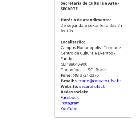
Secretaria de Cultura e Arte -
SECARTE
Horário de atendimento:
De segunda a sexta-feira das 7h
às 19h
Localização:
Campus Florianópolis - Trindade
Centro de Cultura e Eventos -
Fundos
CEP 88040-900
Florianópolis - SC - Brasil
Fone:
(48) 3721-2376
E-mail:
secarte@contato.ufsc.br
Website:
secarte.ufsc.br
Redes sociais:
Facebook
Instagram
YouTube