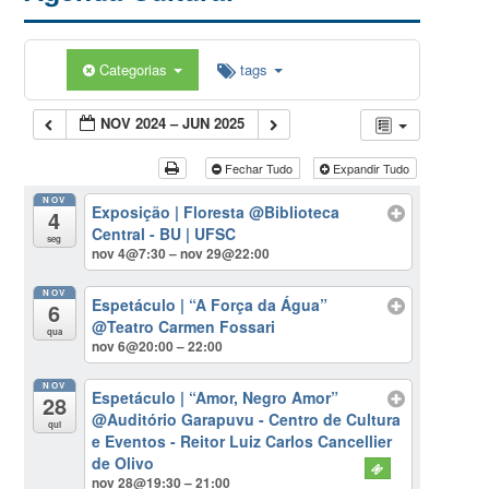
Categorias
tags
NOV 2024 – JUN 2025
Fechar Tudo
Expandir Tudo
NOV
Exposição | Floresta
@Biblioteca
4
Central - BU | UFSC
seg
nov 4@7:30 – nov 29@22:00
NOV
Espetáculo | “A Força da Água”
6
@Teatro Carmen Fossari
qua
nov 6@20:00 – 22:00
NOV
Espetáculo | “Amor, Negro Amor”
28
@Auditório Garapuvu - Centro de Cultura
qui
e Eventos - Reitor Luiz Carlos Cancellier
de Olivo
nov 28@19:30 – 21:00