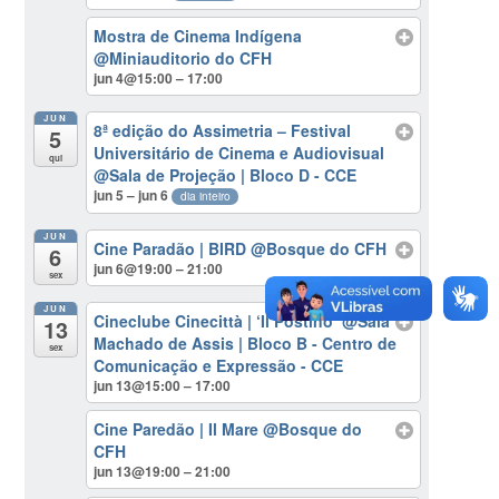
Mostra de Cinema Indígena
@Miniauditorio do CFH
jun 4@15:00 – 17:00
JUN
8ª edição do Assimetria – Festival
5
Universitário de Cinema e Audiovisual
qui
@Sala de Projeção | Bloco D - CCE
jun 5 – jun 6
dia inteiro
JUN
Cine Paradão | BIRD
@Bosque do CFH
6
jun 6@19:00 – 21:00
sex
JUN
Cineclube Cinecittà | ‘Il Postino’
@Sala
13
Machado de Assis | Bloco B - Centro de
sex
Comunicação e Expressão - CCE
jun 13@15:00 – 17:00
Cine Paredão | Il Mare
@Bosque do
CFH
jun 13@19:00 – 21:00