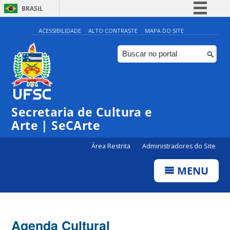
BRASIL
Simplifique!
ACESSIBILIDADE
ALTO CONTRASTE
MAPA DO SITE
Comunica BR
Participe
Acesso à informação
Legislação
Secretaria de Cultura e
Canais
Arte | SeCArte
Área Restrita
Administradores do Site
MENU
Agenda Cultural