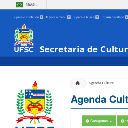
BRASIL
Ir para o conteúdo
1
Ir para o menu
2
Ir para a busca
3
Ir para o rodapé
4
Secretaria de Cultu
Agenda Cultural
Agenda Cult
Categorias
t