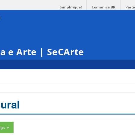
Simplifique!
Comunica BR
Parti
ra e Arte | SeCArte
ural
ags