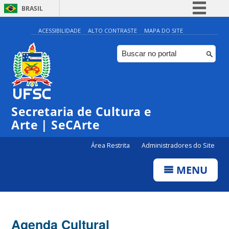
BRASIL
Simplifique!
ACESSIBILIDADE
ALTO CONTRASTE
MAPA DO SITE
Comunica BR
Participe
Acesso à informação
Legislação
Secretaria de Cultura e
Canais
Arte | SeCArte
Área Restrita
Administradores do Site
MENU
Agenda Cultural