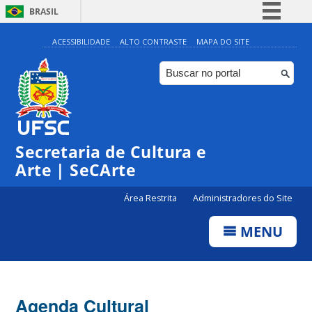
BRASIL
Simplifique!
ACESSIBILIDADE
ALTO CONTRASTE
MAPA DO SITE
Comunica BR
Participe
Acesso à informação
Legislação
Secretaria de Cultura e
Canais
Arte | SeCArte
Área Restrita
Administradores do Site
MENU
Agenda Cultural