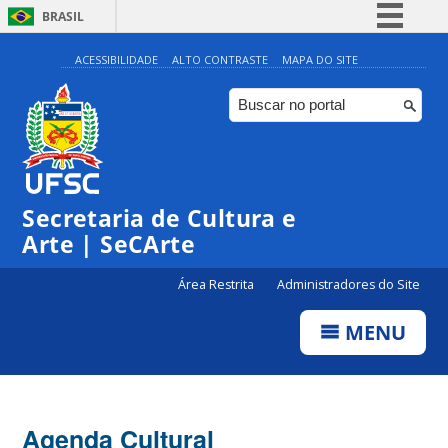
BRASIL
Simplifique!
ACESSIBILIDADE
ALTO CONTRASTE
MAPA DO SITE
Comunica BR
Participe
Acesso à informação
Legislação
Secretaria de Cultura e
Canais
Arte | SeCArte
Área Restrita
Administradores do Site
MENU
Agenda Cultural