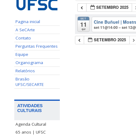
SETEMBRO 2025
SET
Cine Buñuel | Most
Pagina inicial
11
set 11@14:00 – set 12
A SeCArte
qui
Contato
SETEMBRO 2025
Perguntas Frequentes
Equipe
Organograma
Relatórios
Brasão
UFSC/SECARTE
ATIVIDADES
CULTURAIS
Agenda Cultural
65 anos | UFSC