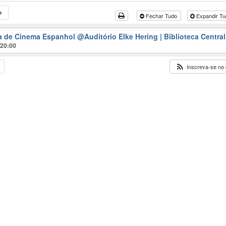
Fechar Tudo
Expandir T
ra de Cinema Espanhol
@Auditório Elke Hering | Biblioteca Central
@20:00
Inscreva-se no 