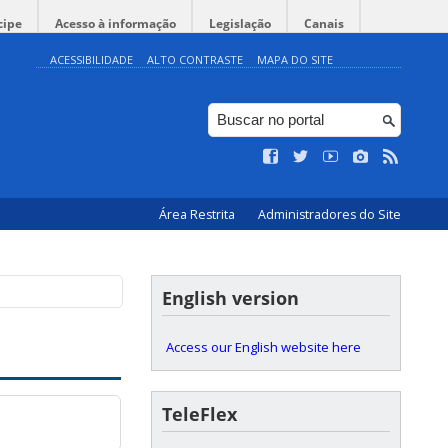
cipe
Acesso à informação
Legislação
Canais
ACESSIBILIDADE
ALTO CONTRASTE
MAPA DO SITE
Área Restrita
Administradores do Site
English version
Access our English website here
TeleFlex