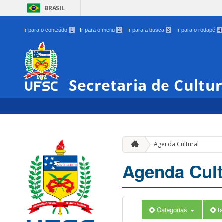
BRASIL
Ir para o conteúdo
1
Ir para o menu
2
Ir para a busca
3
Ir para o rodapé
4
Secretaria de Cultu
Agenda Cultural
Agenda Cult
Categorias
t