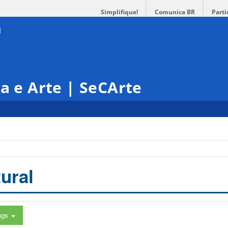
Simplifique!
Comunica BR
Parti
ra e Arte | SeCArte
ural
ags