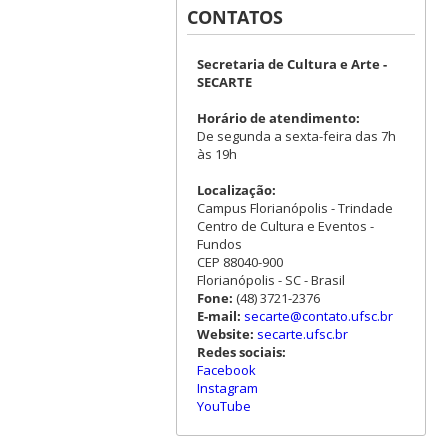
CONTATOS
Secretaria de Cultura e Arte -
SECARTE
Horário de atendimento:
De segunda a sexta-feira das 7h
às 19h
Localização:
Campus Florianópolis - Trindade
Centro de Cultura e Eventos -
Fundos
CEP 88040-900
Florianópolis - SC - Brasil
Fone:
(48) 3721-2376
E-mail:
secarte@contato.ufsc.br
Website:
secarte.ufsc.br
Redes sociais:
Facebook
Instagram
YouTube