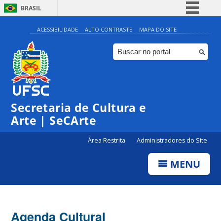
BRASIL
Simplifique!
ACESSIBILIDADE
ALTO CONTRASTE
MAPA DO SITE
Comunica BR
Participe
Acesso à informação
Legislação
Secretaria de Cultura e
Canais
Arte | SeCArte
Área Restrita
Administradores do Site
MENU
Agenda Cultural