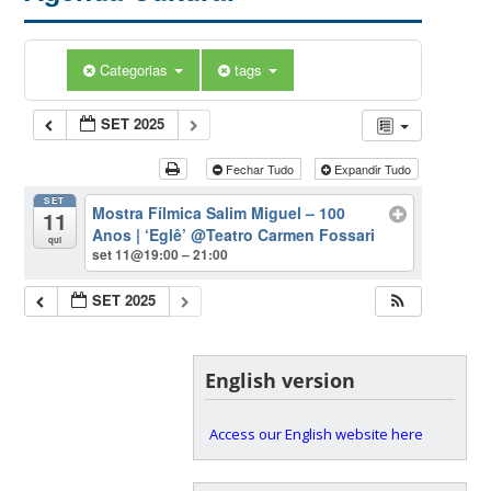
Categorias
tags
SET 2025
Fechar Tudo
Expandir Tudo
SET
Mostra Fílmica Salim Miguel – 100
11
Anos | ‘Eglê’
@Teatro Carmen Fossari
qui
set 11@19:00 – 21:00
SET 2025
English version
Access our English website here