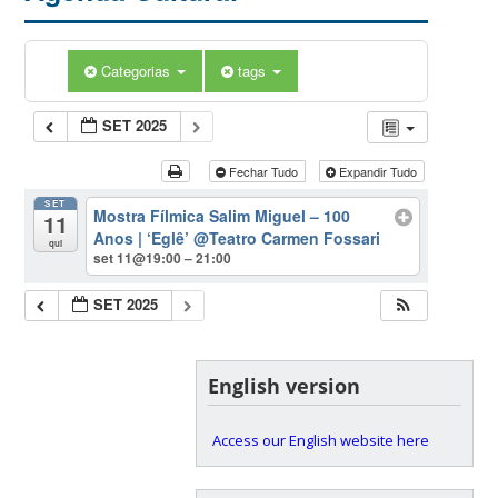
Categorias
tags
SET 2025
Fechar Tudo
Expandir Tudo
SET
Mostra Fílmica Salim Miguel – 100
11
Anos | ‘Eglê’
@Teatro Carmen Fossari
qui
set 11@19:00 – 21:00
SET 2025
English version
Access our English website here