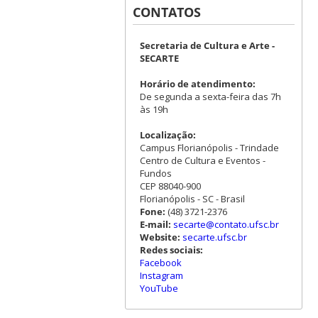
CONTATOS
Secretaria de Cultura e Arte -
SECARTE
Horário de atendimento:
De segunda a sexta-feira das 7h
às 19h
Localização:
Campus Florianópolis - Trindade
Centro de Cultura e Eventos -
Fundos
CEP 88040-900
Florianópolis - SC - Brasil
Fone:
(48) 3721-2376
E-mail:
secarte@contato.ufsc.br
Website:
secarte.ufsc.br
Redes sociais:
Facebook
Instagram
YouTube