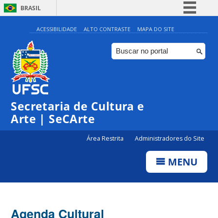
BRASIL
Simplifique!
ACESSIBILIDADE
ALTO CONTRASTE
MAPA DO SITE
Comunica BR
Participe
Acesso à informação
Legislação
Secretaria de Cultura e
Canais
Arte | SeCArte
Área Restrita
Administradores do Site
MENU
Agenda Cultural