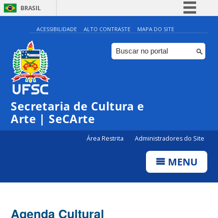
BRASIL
Simplifique!
ACESSIBILIDADE
ALTO CONTRASTE
MAPA DO SITE
Comunica BR
Participe
Acesso à informação
Legislação
Secretaria de Cultura e
Canais
Arte | SeCArte
Área Restrita
Administradores do Site
MENU
Agenda Cultural