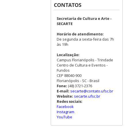
CONTATOS
Secretaria de Cultura e Arte -
SECARTE
Horário de atendimento:
De segunda a sexta-feira das 7h
às 19h
Localização:
Campus Florianópolis - Trindade
Centro de Cultura e Eventos -
Fundos
CEP 88040-900
Florianópolis - SC - Brasil
Fone:
(48) 3721-2376
E-mail:
secarte@contato.ufsc.br
Website:
secarte.ufsc.br
Redes sociais:
Facebook
Instagram
YouTube