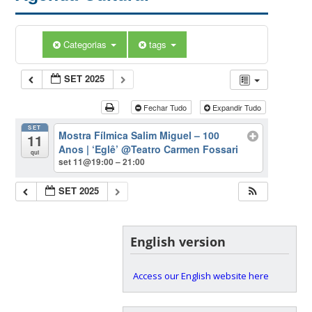
Categorias
tags
SET 2025
Fechar Tudo
Expandir Tudo
SET
Mostra Fílmica Salim Miguel – 100
11
Anos | ‘Eglê’
@Teatro Carmen Fossari
qui
set 11@19:00 – 21:00
SET 2025
English version
Access our English website here