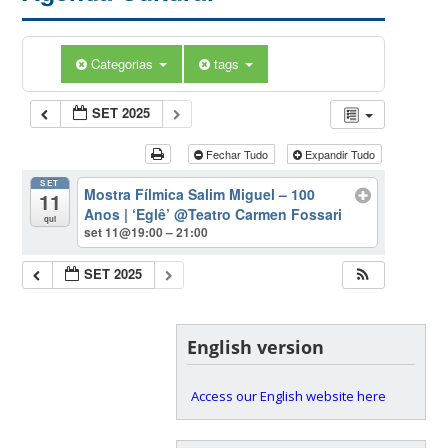
Categorias
tags
SET 2025
Fechar Tudo
Expandir Tudo
SET
Mostra Fílmica Salim Miguel – 100
11
Anos | ‘Eglê’
@Teatro Carmen Fossari
qui
set 11@19:00 – 21:00
SET 2025
English version
Access our English website here