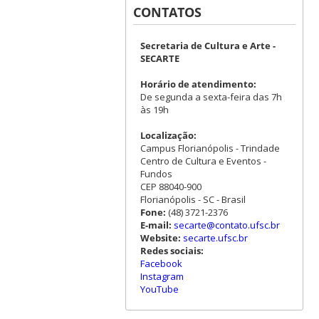
CONTATOS
Secretaria de Cultura e Arte -
SECARTE
Horário de atendimento:
De segunda a sexta-feira das 7h
às 19h
Localização:
Campus Florianópolis - Trindade
Centro de Cultura e Eventos -
Fundos
CEP 88040-900
Florianópolis - SC - Brasil
Fone:
(48) 3721-2376
E-mail:
secarte@contato.ufsc.br
Website:
secarte.ufsc.br
Redes sociais:
Facebook
Instagram
YouTube