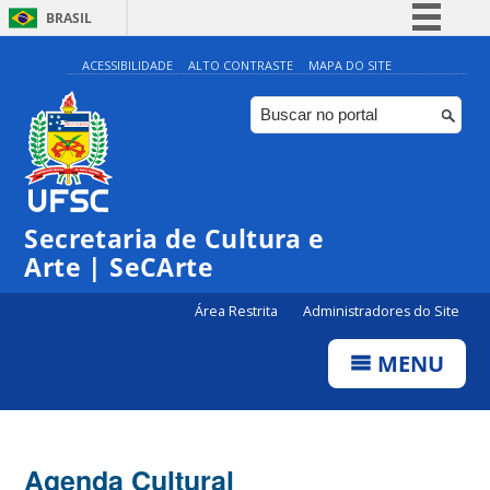
BRASIL
Simplifique!
ACESSIBILIDADE
ALTO CONTRASTE
MAPA DO SITE
Comunica BR
Participe
Acesso à informação
Legislação
Secretaria de Cultura e
Canais
Arte | SeCArte
Área Restrita
Administradores do Site
MENU
Agenda Cultural