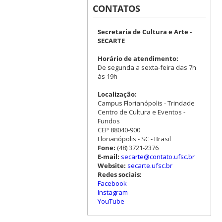
CONTATOS
Secretaria de Cultura e Arte -
SECARTE
Horário de atendimento:
De segunda a sexta-feira das 7h
às 19h
Localização:
Campus Florianópolis - Trindade
Centro de Cultura e Eventos -
Fundos
CEP 88040-900
Florianópolis - SC - Brasil
Fone:
(48) 3721-2376
E-mail:
secarte@contato.ufsc.br
Website:
secarte.ufsc.br
Redes sociais:
Facebook
Instagram
YouTube