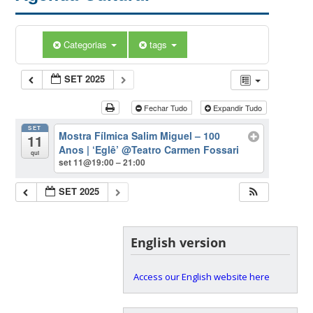
Categorias
tags
SET 2025
Fechar Tudo
Expandir Tudo
SET
Mostra Fílmica Salim Miguel – 100
11
Anos | ‘Eglê’
@Teatro Carmen Fossari
qui
set 11@19:00 – 21:00
SET 2025
English version
Access our English website here