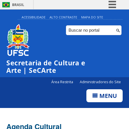
BRASIL
Simplifique!
ACESSIBILIDADE
ALTO CONTRASTE
MAPA DO SITE
Comunica BR
Participe
Acesso à informação
Legislação
Secretaria de Cultura e
Canais
Arte | SeCArte
Área Restrita
Administradores do Site
MENU
Agenda Cultural