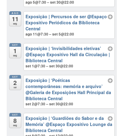
ago 5@7:30 – set 30@22:00
AGO
Exposição | Percursos de ser
@Espaço
11
Expositivo Periódicos da Biblioteca
seg
Central
ago 11@7:30 – set 5@22:00
SET
Exposição | ‘Invisibilidades eletivas’
1
@Espaço Expositivo Hall da Circulação |
seg
Biblioteca Central
set 1@7:30 – set 30@22:00
SET
Exposição | ‘Poéticas
2
contemporâneas: memória e arquivo’
ter
@Galeria de Exposições Hall Principal da
Biblioteca Central
set 2@7:30 – set 30@22:00
SET
Exposição | ‘Guardiões do Sabor e da
8
Memória’
@Espaço Expositivo Lounge da
seg
Biblioteca Central
set 8@7:30 – set 12@22:00