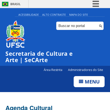
BRASIL
Simplifique!
ACESSIBILIDADE
ALTO CONTRASTE
MAPA DO SITE
Comunica BR
Participe
Acesso à informação
Legislação
Secretaria de Cultura e
Canais
Arte | SeCArte
Área Restrita
Administradores do Site
MENU
Agenda Cultural