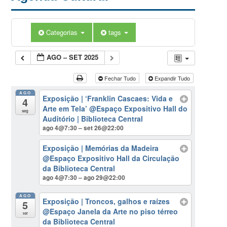
Categorias
tags
AGO – SET 2025
Fechar Tudo
Expandir Tudo
AGO
Exposição | ‘Franklin Cascaes: Vida e
4
Arte em Tela’
@Espaço Expositivo Hall do
seg
Auditório | Biblioteca Central
ago 4@7:30 – set 26@22:00
Exposição | Memórias da Madeira
@Espaço Expositivo Hall da Circulação
da Biblioteca Central
ago 4@7:30 – ago 29@22:00
AGO
Exposição | Troncos, galhos e raízes
5
@Espaço Janela da Arte no piso térreo
ter
da Biblioteca Central