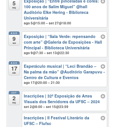
Exposição | “Entre pinceladas e cores:
5
100 anos de Salim Miguel”
@hall
seg
Auditório Elke Hering - Biblioteca
Universitária
ago 5@15:00 – set 27@18:00
AGO
Exposição | “Sala Verde: repensando
9
com arte”
@Galeria de Exposições - Hall
sex
Principal - Biblioteca Universitária
ago 9@7:30 – set 13@22:30
AGO
Espetáculo musical | “Leci Brandão –
17
Na palma da mão”
@Auditório Garapuvu -
sáb
Centro de Cultura e Eventos
ago 17@20:00 – 21:30
SET
Inscrições | 32ª Exposição de Artes
2
Visuais dos Servidores da UFSC – 2024
seg
set 2@8:00 – set 15@23:59
Inscrições | II Festival Literário da
UFSC – Flufsc