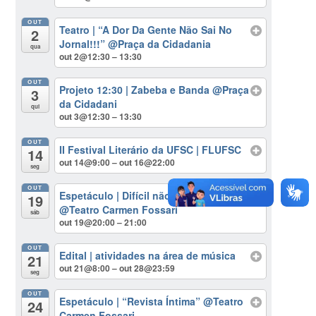
OUT
Teatro | “A Dor Da Gente Não Sai No
2
Jornal!!!”
@Praça da Cidadania
qua
out 2@12:30 – 13:30
OUT
Projeto 12:30 | Zabeba e Banda
@Praça
3
da Cidadani
qui
out 3@12:30 – 13:30
OUT
II Festival Literário da UFSC | FLUFSC
14
out 14@9:00 – out 16@22:00
seg
OUT
Espetáculo | Difícil não Dançar
19
@Teatro Carmen Fossari
sáb
out 19@20:00 – 21:00
OUT
Edital | atividades na área de música
21
out 21@8:00 – out 28@23:59
seg
OUT
Espetáculo | “Revista Íntima”
@Teatro
24
Carmen Fossari