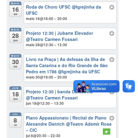
MAIO
Roda de Choro UFSC
@Igrejinha da
16
UFSC
sex
maio 16@18:00 – 20:00
MAIO
Projeto 12:30 | Jubarte Elevador
28
@Teatro Carmen Fossari
qua
maio 28@12:30 – 13:30
MAIO
Livro na Praça | As defesas da Ilha de
30
Santa Catarina e do Rio Grande de São
sex
Pedro em 1786
@Igrejinha da UFSC
maio 30@18:00 – 20:00
JUN
Projeto 12:30 | banda Cambirela
18
@Teatro Carmen Fossari
qua
jun 18@12:30 – 13:30
JUL
Piano Appassionato | Recital de Piano
8
Alexandre Dietrich
@Teatro Ademir Rosa
ter
– CIC
jul 8@20:30 – 22:30