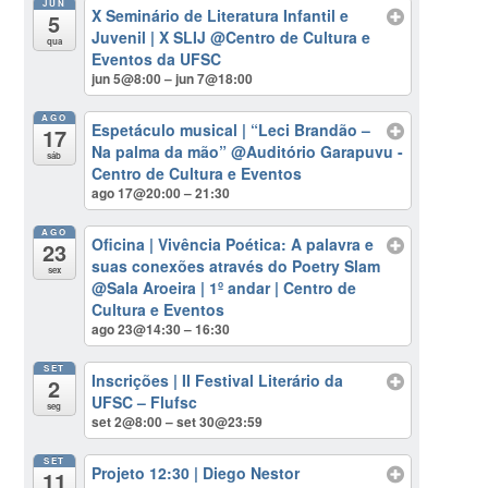
JUN
X Seminário de Literatura Infantil e
5
Juvenil | X SLIJ
@Centro de Cultura e
qua
Eventos da UFSC
jun 5@8:00 – jun 7@18:00
AGO
Espetáculo musical | “Leci Brandão –
17
Na palma da mão”
@Auditório Garapuvu -
sáb
Centro de Cultura e Eventos
ago 17@20:00 – 21:30
AGO
Oficina | Vivência Poética: A palavra e
23
suas conexões através do Poetry Slam
sex
@Sala Aroeira | 1º andar | Centro de
Cultura e Eventos
ago 23@14:30 – 16:30
SET
Inscrições | II Festival Literário da
2
UFSC – Flufsc
seg
set 2@8:00 – set 30@23:59
SET
Projeto 12:30 | Diego Nestor
11