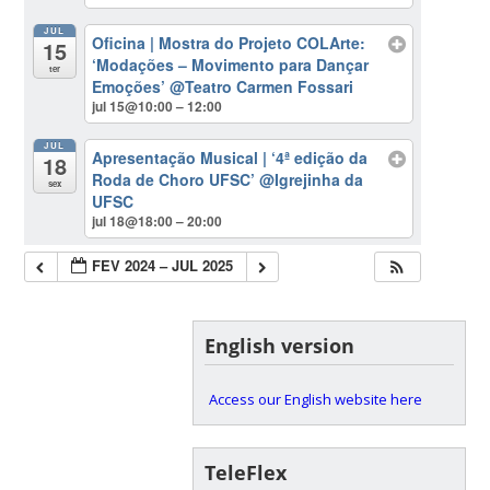
JUL
Oficina | Mostra do Projeto COLArte:
15
‘Modações – Movimento para Dançar
ter
Emoções’
@Teatro Carmen Fossari
jul 15@10:00 – 12:00
JUL
Apresentação Musical | ‘4ª edição da
18
Roda de Choro UFSC’
@Igrejinha da
sex
UFSC
jul 18@18:00 – 20:00
FEV 2024 – JUL 2025
English version
Access our English website here
TeleFlex