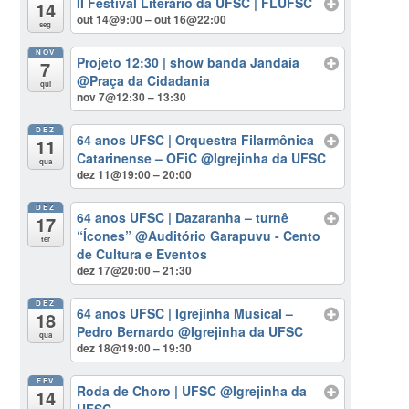
II Festival Literário da UFSC | FLUFSC
14
out 14@9:00 – out 16@22:00
seg
NOV
Projeto 12:30 | show banda Jandaia
7
@Praça da Cidadania
qui
nov 7@12:30 – 13:30
DEZ
64 anos UFSC | Orquestra Filarmônica
11
Catarinense – OFiC
@Igrejinha da UFSC
qua
dez 11@19:00 – 20:00
DEZ
64 anos UFSC | Dazaranha – turnê
17
“Ícones”
@Auditório Garapuvu - Cento
ter
de Cultura e Eventos
dez 17@20:00 – 21:30
DEZ
64 anos UFSC | Igrejinha Musical –
18
Pedro Bernardo
@Igrejinha da UFSC
qua
dez 18@19:00 – 19:30
FEV
Roda de Choro | UFSC
@Igrejinha da
14
UFSC