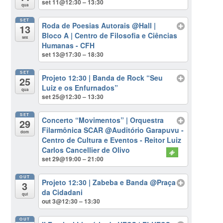
set 11@12:30 – 13:30
qua
SET
Roda de Poesias Autorais
@Hall |
13
Bloco A | Centro de Filosofia e Ciências
sex
Humanas - CFH
set 13@17:30 – 18:30
SET
Projeto 12:30 | Banda de Rock “Seu
25
Luiz e os Enfurnados”
qua
set 25@12:30 – 13:30
SET
Concerto “Movimentos” | Orquestra
29
Filarmônica SCAR
@Auditório Garapuvu -
dom
Centro de Cultura e Eventos - Reitor Luiz
Carlos Cancellier de Olivo
set 29@19:00 – 21:00
OUT
Projeto 12:30 | Zabeba e Banda
@Praça
3
da Cidadani
qui
out 3@12:30 – 13:30
OUT