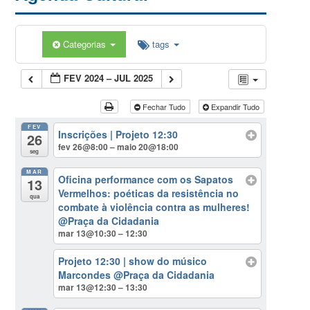
Categorias
tags
FEV 2024 – JUL 2025
Fechar Tudo
Expandir Tudo
FEV
Inscrições | Projeto 12:30
26
fev 26@8:00 – maio 20@18:00
seg
MAR
Oficina performance com os Sapatos
13
Vermelhos: poéticas da resistência no
qua
combate à violência contra as mulheres!
@Praça da Cidadania
mar 13@10:30 – 12:30
Projeto 12:30 | show do músico
Marcondes
@Praça da Cidadania
mar 13@12:30 – 13:30