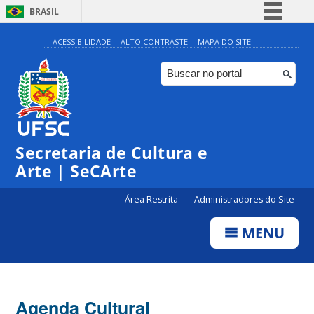
BRASIL
Simplifique!
ACESSIBILIDADE
ALTO CONTRASTE
MAPA DO SITE
Comunica BR
Participe
Acesso à informação
Legislação
Secretaria de Cultura e
Canais
Arte | SeCArte
Área Restrita
Administradores do Site
MENU
Agenda Cultural