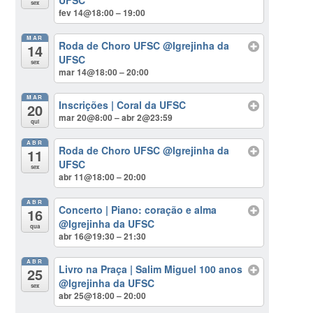
sex
fev 14@18:00 – 19:00
MAR
Roda de Choro UFSC
@Igrejinha da
14
UFSC
sex
mar 14@18:00 – 20:00
MAR
Inscrições | Coral da UFSC
20
mar 20@8:00 – abr 2@23:59
qui
ABR
Roda de Choro UFSC
@Igrejinha da
11
UFSC
sex
abr 11@18:00 – 20:00
ABR
Concerto | Piano: coração e alma
16
@Igrejinha da UFSC
qua
abr 16@19:30 – 21:30
ABR
Livro na Praça | Salim Miguel 100 anos
25
@Igrejinha da UFSC
sex
abr 25@18:00 – 20:00