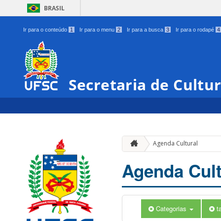
BRASIL
Ir para o conteúdo
1
Ir para o menu
2
Ir para a busca
3
Ir para o rodapé
4
Secretaria de Cultu
Agenda Cultural
Agenda Cult
Categorias
t