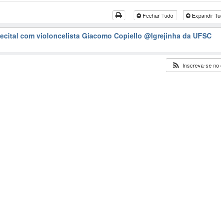
Fechar Tudo
Expandir T
 Recital com violoncelista Giacomo Copiello
@Igrejinha da UFSC
Inscreva-se no 