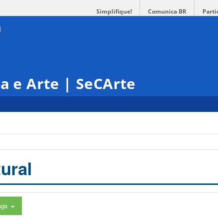
Simplifique!
Comunica BR
Parti
ra e Arte | SeCArte
ural
ags