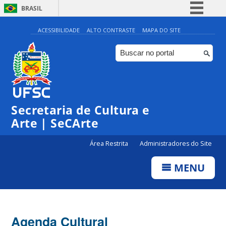
BRASIL
Simplifique!
ACESSIBILIDADE
ALTO CONTRASTE
MAPA DO SITE
Comunica BR
Participe
Acesso à informação
Legislação
Secretaria de Cultura e
Canais
Arte | SeCArte
Área Restrita
Administradores do Site
MENU
Agenda Cultural